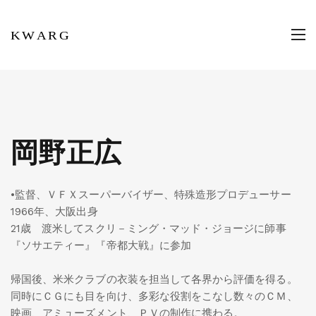
岡野正広
•監督、ＶＦＸスーパーバイザー、特殊造形プロデューサー
1966年、大阪出身
21歳 渡米してスクリ－ミング・マッド・ジョージに師事
『ソサエティー』『帝都大戦』に参加
帰国後、米米クラブの衣装を担当して各界から評価を得る。
同時にＣＧにも目を向け、多彩な役割をこなし数々のＣＭ、
映画、アミューズメント、ＰＶの制作に携わる。