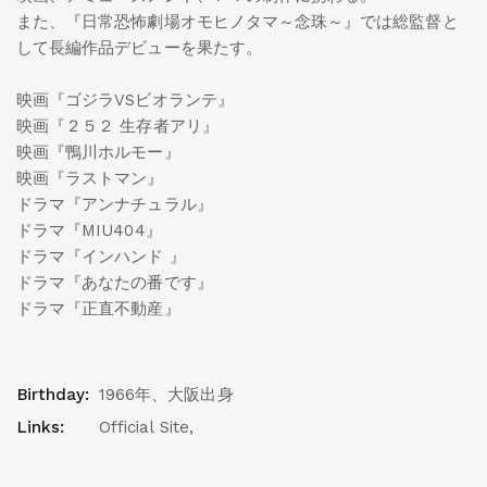
また、『日常恐怖劇場オモヒノタマ～念珠～』では総監督と
して長編作品デビューを果たす。
映画『ゴジラVSビオランテ』
映画『２５２ 生存者アリ』
映画『鴨川ホルモー』
映画『ラストマン』
ドラマ『アンナチュラル』
ドラマ『MIU404』
ドラマ『インハンド 』
ドラマ『あなたの番です』
ドラマ『正直不動産』
Birthday:
1966年、大阪出身
Links:
Official Site
,